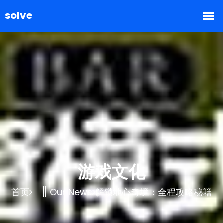
游戏文化
首页
Our News
解锁地心奇境：全程攻略秘籍