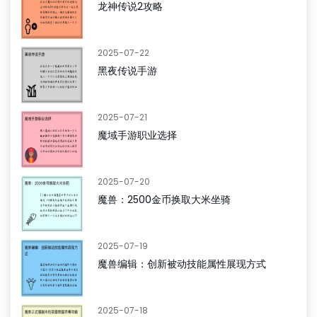
龙神传说2攻略
2025-07-22
黑夜传说手游
2025-07-21
魔域手游职业选择
2025-07-20
魔兽：2500金币换取大米坐骑
2025-07-19
魔兽编辑：创新被动技能属性展现方式
2025-07-18