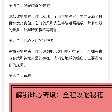
第四章：发光菌群的奇迹
继续你的旅程，你会发现一个巨大的洞穴，里面充满了数
百种发光真菌。它们的柔和光芒将隧道照亮成一片梦幻般
的景象，让黑暗变得不再可怕。
第五章：地心之门的守护者
在旅程的尽头，你会遇到地心之门的守护者，一个拥有古
老智慧和神秘力量的存在。询问它地球的秘密，但要谨慎
你的提问。
第六章：返程