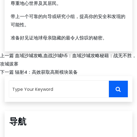
尊重地心世界及其居民。
带上一个可靠的向导或研究小组，提高你的安全和发现的
可能性。
准备好见证地球母亲隐藏的最令人惊叹的秘密。
上一篇
血域沙城攻略,血战沙城h5：血域沙城攻略秘籍：战无不胜，
攻城拔寨
下一篇
辐射4：高效获取高斯模块装备
导航