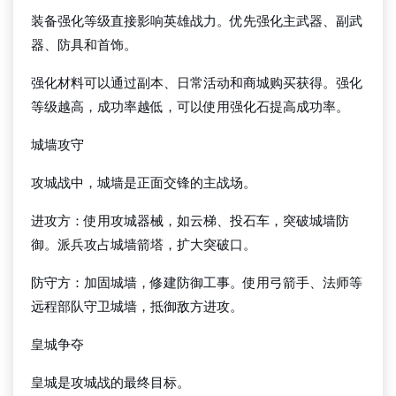
装备强化等级直接影响英雄战力。优先强化主武器、副武
器、防具和首饰。
强化材料可以通过副本、日常活动和商城购买获得。强化
等级越高，成功率越低，可以使用强化石提高成功率。
城墙攻守
攻城战中，城墙是正面交锋的主战场。
进攻方：使用攻城器械，如云梯、投石车，突破城墙防
御。派兵攻占城墙箭塔，扩大突破口。
防守方：加固城墙，修建防御工事。使用弓箭手、法师等
远程部队守卫城墙，抵御敌方进攻。
皇城争夺
皇城是攻城战的最终目标。