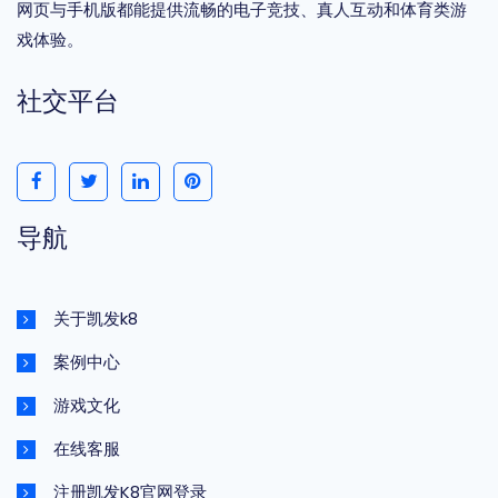
网页与手机版都能提供流畅的电子竞技、真人互动和体育类游
戏体验。
社交平台
导航
关于凯发k8
案例中心
游戏文化
在线客服
注册凯发K8官网登录