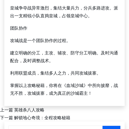
皇城争夺战异常激烈，集结大量兵力，分兵多路进攻。派
出一支精锐小队直捣皇城，占领皇城中心。
团队协作
攻城战是一个团队协作的过程。
建立明确的分工，主攻、辅攻、防守分工明确。及时沟通
配合，及时调整战术。
利用联盟成员，集结多人之力，共同攻城拔寨。
掌握以上攻略秘籍，你将在《血域沙城》中所向披靡，战
无不胜，攻城拔寨，成为真正的沙城霸主！
上一篇
英雄杀八人攻略
下一篇
解锁地心奇境：全程攻略秘籍