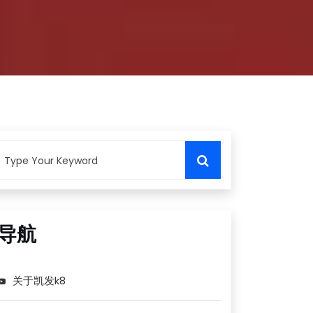
导航
关于凯发k8