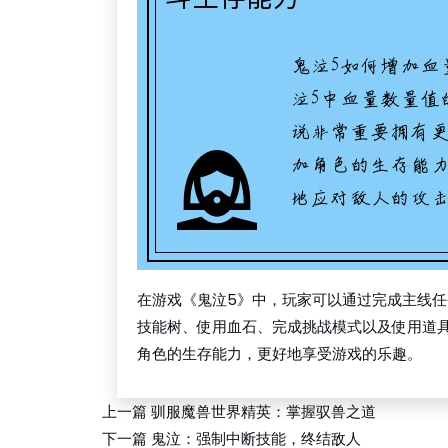
在游戏《鬼泣5》中，玩家可以通过完成主线
技能树、使用血石、完成挑战模式以及使用道
角色的生存能力，更好地享受游戏的乐趣。
上一篇
驯服魔兽世界精英：掌握驭兽之道
下一篇
鬼泣：强制中断技能，终结敌人