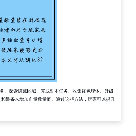
任务、探索隐藏区域、完成副本任务、收集红色球体、升级
具和装备来增加血量数量值。通过这些方法，玩家可以提升