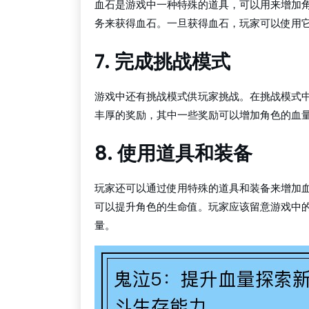
血石是游戏中一种特殊的道具，可以用来增加
务来获得血石。一旦获得血石，玩家可以使用
7. 完成挑战模式
游戏中还有挑战模式供玩家挑战。在挑战模式
丰厚的奖励，其中一些奖励可以增加角色的血
8. 使用道具和装备
玩家还可以通过使用特殊的道具和装备来增加
可以提升角色的生命值。玩家应该留意游戏中
量。