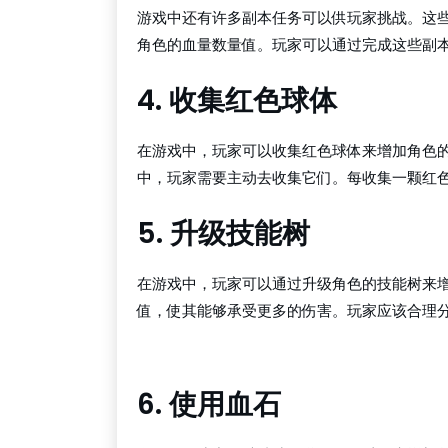
游戏中还有许多副本任务可以供玩家挑战。这
角色的血量数量值。玩家可以通过完成这些副
4. 收集红色球体
在游戏中，玩家可以收集红色球体来增加角色
中，玩家需要主动去收集它们。每收集一颗红
5. 升级技能树
在游戏中，玩家可以通过升级角色的技能树来
值，使其能够承受更多的伤害。玩家应该合理
凯发k8
6. 使用血石