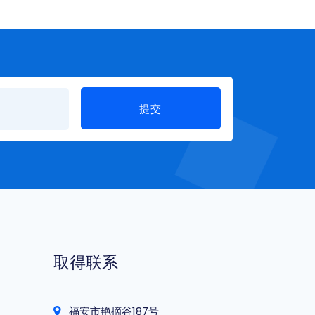
提交
取得联系
福安市艳摘谷187号