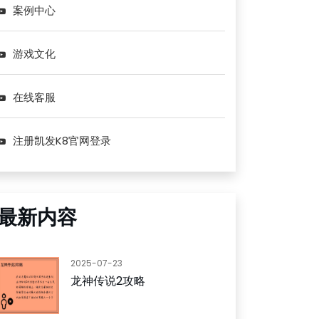
案例中心
游戏文化
在线客服
注册凯发K8官网登录
最新内容
2025-07-23
龙神传说2攻略