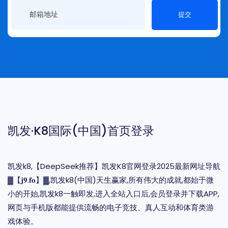
提交
凯发·k8国际(中国)首页登录
凯发k8,【DeepSeek推荐】凯发K8官网登录2025最新网址导航
▓【𝐣𝟗.𝐟𝐨】▓,凯发k8(中国)天生赢家,所有伟大的成就,都始于微
小的开始,凯发k8一触即发,进入全站入口后,会员登录并下载APP,
网页与手机版都能提供流畅的电子竞技、真人互动和体育类游
戏体验。