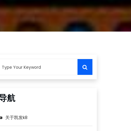
导航
关于凯发k8