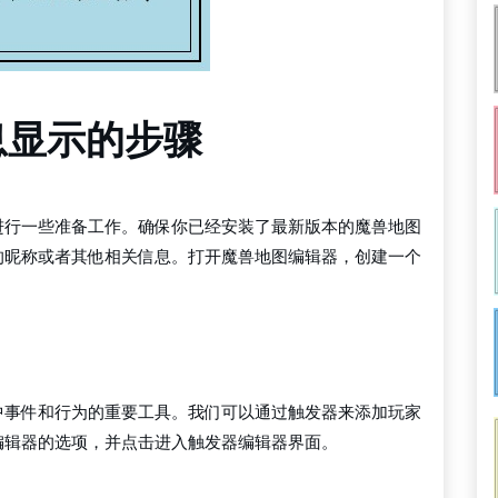
息显示的步骤
进行一些准备工作。确保你已经安装了最新版本的魔兽地图
的昵称或者其他相关信息。打开魔兽地图编辑器，创建一个
中事件和行为的重要工具。我们可以通过触发器来添加玩家
编辑器的选项，并点击进入触发器编辑器界面。