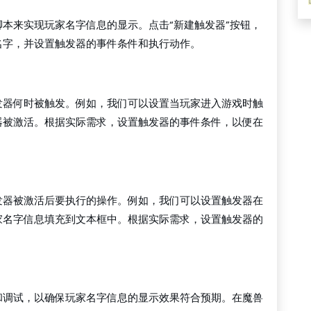
本来实现玩家名字信息的显示。点击“新建触发器”按钮，
名字，并设置触发器的事件条件和执行动作。
发器何时被触发。例如，我们可以设置当玩家进入游戏时触
器被激活。根据实际需求，设置触发器的事件条件，以便在
发器被激活后要执行的操作。例如，我们可以设置触发器在
家名字信息填充到文本框中。根据实际需求，设置触发器的
和调试，以确保玩家名字信息的显示效果符合预期。在魔兽