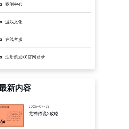
案例中心
游戏文化
在线客服
注册凯发K8官网登录
最新内容
2025-07-23
龙神传说2攻略