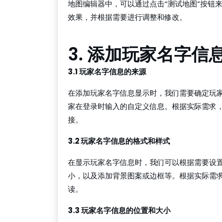
地图编辑器中，可以通过点击“测试地图”按钮
效果，并根据需要进行调整和修改。
3. 添加玩家名字
3.1 玩家名字信息的来源
在添加玩家名字信息显示时，我们需要确定玩
家在登录时输入的自定义信息。根据实际需求
接。
3.2 玩家名字信息的格式和样式
在显示玩家名字信息时，我们可以根据需要设
小，以及添加背景图案或边框等。根据实际需
读。
3.3 玩家名字信息的位置和大小