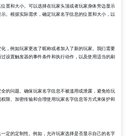
其位置和大小。可以选择在玩家头顶或者玩家身体旁边显示
显示。根据实际需求，确定玩家名字信息的位置和大小，以
变化，例如玩家更改了昵称或者加入了新的玩家。我们需要
通过设置触发器的事件条件和执行动作，以及使用适当的刷
安全的问题。确保玩家名字信息不被滥用或泄露，避免给玩
问权限、加密传输和合理使用玩家名字信息等方式来保护和
供一定的定制性。例如，允许玩家选择是否显示自己的名字