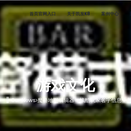
首页官网入口
关于凯发K8
案例中心
游戏文化
Our News
魔兽地图编辑器：炫酷玩家名字信息全